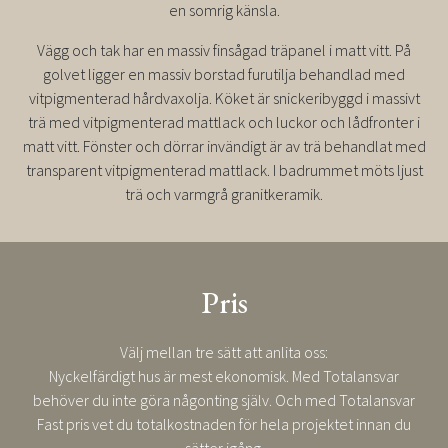
en somrig känsla.
Vägg och tak har en massiv finsågad träpanel i matt vitt. På
golvet ligger en massiv borstad furutilja behandlad med
vitpigmenterad hårdvaxolja. Köket är snickeribyggd i massivt
trä med vitpigmenterad mattlack och luckor och lådfronter i
matt vitt. Fönster och dörrar invändigt är av trä behandlat med
transparent vitpigmenterad mattlack. I badrummet möts ljust
trä och varmgrå granitkeramik.
Pris
Välj mellan tre sätt att anlita oss:
Nyckelfärdigt hus är mest ekonomisk. Med Totalansvar
behöver du inte göra någonting själv. Och med Totalansvar
Fast pris vet du totalkostnaden för hela projektet innan du