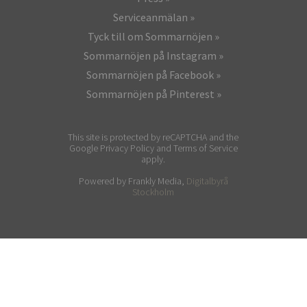
Serviceanmälan
Tyck till om Sommarnöjen
Sommarnöjen på Instagram
Sommarnöjen på Facebook
Sommarnöjen på Pinterest
This site is protected by reCAPTCHA and the
Google Privacy Policy and Terms of Service
apply.
Powered by Frankly Media,
Digitalbyrå
Stockholm