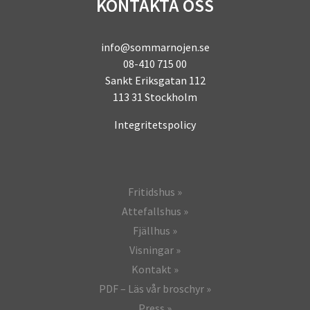
KONTAKTA OSS
info@sommarnojen.se
08-410 715 00
Sankt Eriksgatan 112
113 31 Stockholm
Integritetspolicy
Fritidshus
Attefallshus
Fjällhus
Visningar
Kontakt
PDF – Läs vår broschyr
Press