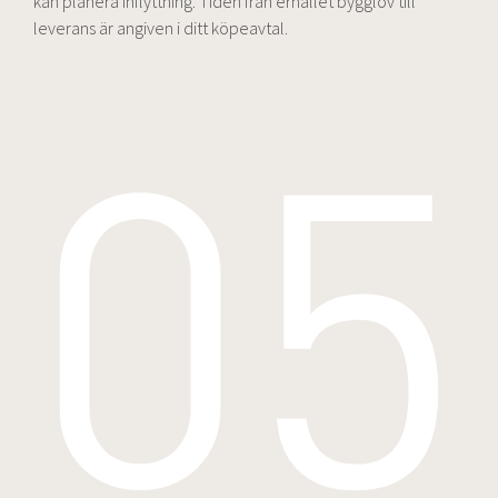
kan planera inflyttning. Tiden från erhållet bygglov till
leverans är angiven i ditt köpeavtal.