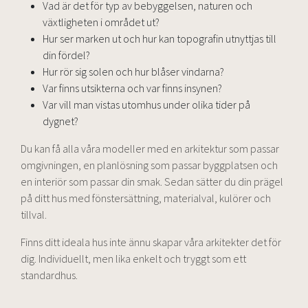
Vad är det för typ av bebyggelsen, naturen och
växtligheten i området ut?
Hur ser marken ut och hur kan topografin utnyttjas till
din fördel?
Hur rör sig solen och hur blåser vindarna?
Var finns utsikterna och var finns insynen?
Var vill man vistas utomhus under olika tider på
dygnet?
Du kan få alla våra modeller med en arkitektur som passar
omgivningen, en planlösning som passar byggplatsen och
en interiör som passar din smak. Sedan sätter du din prägel
på ditt hus med fönstersättning, materialval, kulörer och
tillval.
Finns ditt ideala hus inte ännu skapar våra arkitekter det för
dig. Individuellt, men lika enkelt och tryggt som ett
standardhus.