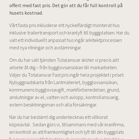
offert med fast pris. Det gör att du får full kontroll på
husets kostnad.
Vårt fasta pris inkluderar ett nyckelfärdigt monterat hus
inklusive trailertransport och kranlyft till byggplatsen. Har du
valt ett individuellt anpassat hus ingår arkitektprocessen
med nya ritningar och avstämningar.
Om du har valt tjänsten Totalansvar sköter vi precis allt
arbete åt dig – från bygglovsansökan till markarbeten.
Väljer du Totalansvar Fast pris ingår hela projektet i priset.
Nybyggnadskarta från Lantmäteriet, bygglovsansökan,
kommunens bygglovsavgift, markförberedelser, grund,
anslutningar av el, vatten och avlopp, kontrollansvarig,
extern besiktningsman och alla försäkringar.
När du har bestämt dig undertecknas ett villkorat
köpeavtal. Sedan görs vi, tillsammans med vår kranfirma,
en kontroll av att framkomlighet och lyft till din byggplats