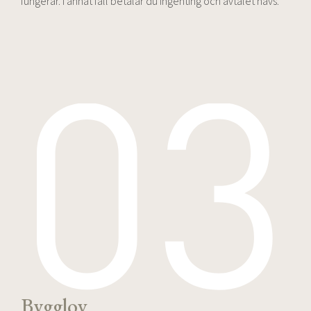
fungerar. I annat fall betalar du ingenting och avtalet hävs.
Bygglov