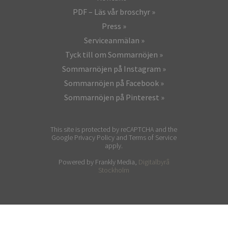
PDF – Läs vår broschyr
Press
Serviceanmälan
Tyck till om Sommarnöjen
Sommarnöjen på Instagram
Sommarnöjen på Facebook
Sommarnöjen på Pinterest
This site is protected by reCAPTCHA and the
Google Privacy Policy and Terms of Service
apply.
Powered by Frankly Media,
Digitalbyrå
Stockholm