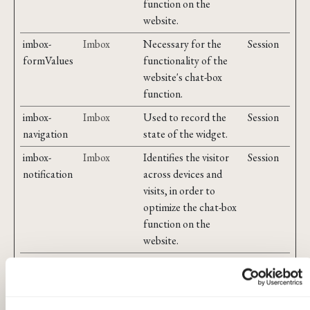
function on the
website.
imbox-
Imbox
Necessary for the
Session
formValues
functionality of the
website's chat-box
function.
imbox-
Imbox
Used to record the
Session
navigation
state of the widget.
imbox-
Imbox
Identifies the visitor
Session
notification
across devices and
visits, in order to
optimize the chat-box
function on the
website.
imbox-
Imbox
Identifies the visitor
Session
pendingMes
across devices and
sages
visits, in order to