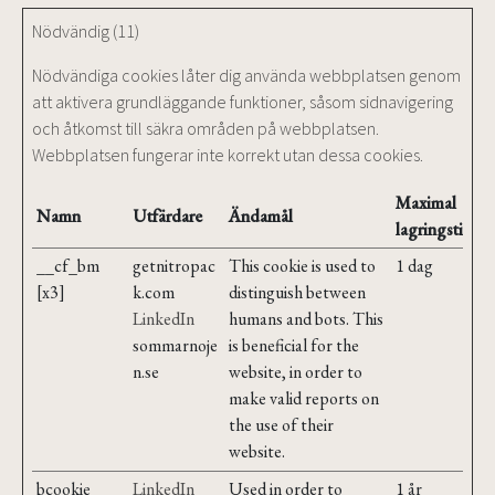
Nödvändig (11)
Nödvändiga cookies låter dig använda webbplatsen genom
att aktivera grundläggande funktioner, såsom sidnavigering
och åtkomst till säkra områden på webbplatsen.
Webbplatsen fungerar inte korrekt utan dessa cookies.
Maximal
Namn
Utfärdare
Ändamål
lagringstid
__cf_bm
getnitropac
This cookie is used to
1 dag
[x3]
k.com
distinguish between
LinkedIn
humans and bots. This
sommarnoje
is beneficial for the
n.se
website, in order to
make valid reports on
the use of their
website.
bcookie
LinkedIn
Used in order to
1 år