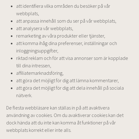
att identifiera vilka områden du besöker på vår
webbplats,
att anpassa innehåll som du ser på vår webbplats,
att analysera vår webbplats,
remarketing av våra produkter eller tjänster,
att komma ihåg dina preferenser, inställningar och
inloggningsuppgifter,
riktad reklam och för att visa annonser som är kopplade
till dina intressen,
affiliatemarknadsföring,
att göra det möjligt för dig att lämna kommentarer,
att göra det möjligt för dig att dela innehåll på sociala
nätverk.
De flesta webbläsare kan ställas in på att avaktivera
användning av cookies. Om du avaktiverar cookies kan det
dock hända att du inte kan komma åt funktioner på vår
webbplats korrekt eller inte alls.