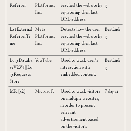
Referrer
Platforms,
reached the website by
g
Inc.
registering their last
URL-address.
lastExternal
Meta
Detects how the user
Beständi
ReferrerTi
Platforms,
reached the website by
g
me
Inc.
registering their last
URL-address.
LogsDataba
YouTube
Used to track user’s
Beständi
seV2:V#||Lo
interaction with
g
gsRequests
embedded content.
Store
MR [x2]
Microsoft
Used to track visitors
7 dagar
on multiple websites,
in order to present
relevant
advertisement based
on the visitor's