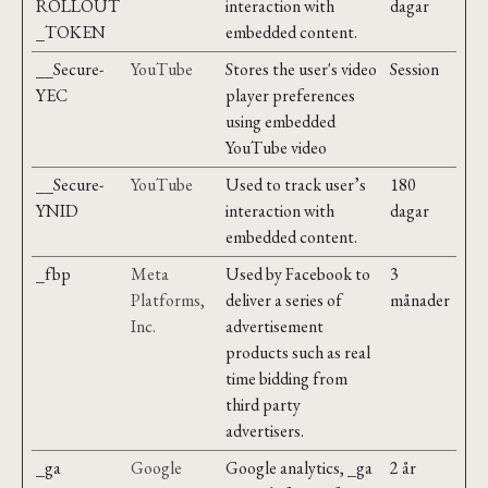
ROLLOUT
interaction with
dagar
_TOKEN
embedded content.
__Secure-
YouTube
Stores the user's video
Session
YEC
player preferences
using embedded
YouTube video
__Secure-
YouTube
Used to track user’s
180
YNID
interaction with
dagar
embedded content.
_fbp
Meta
Used by Facebook to
3
Platforms,
deliver a series of
månader
Inc.
advertisement
products such as real
time bidding from
third party
advertisers.
_ga
Google
Google analytics, _ga
2 år