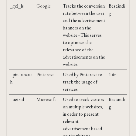
_gcl_ls
Google
Tracks the conversion
Beständi
rate between the user
g
and the advertisement
banners on the
website - This serves
to optimise the
relevance of the
advertisements on the
website.
_pin_unaut
Pinterest
Used by Pinterest to
1 år
h
track the usage of
services.
_uetsid
Microsoft
Used to track visitors
Beständi
on multiple websites,
g
in order to present
relevant
advertisement based
on the visitor's