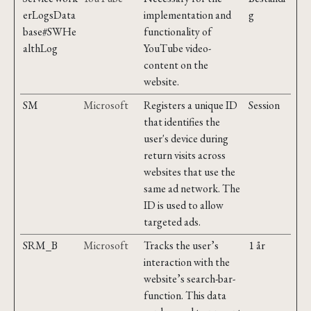
erLogsData
implementation and
g
base#SWHe
functionality of
althLog
YouTube video-
content on the
website.
SM
Microsoft
Registers a unique ID
Session
that identifies the
user's device during
return visits across
websites that use the
same ad network. The
ID is used to allow
targeted ads.
SRM_B
Microsoft
Tracks the user’s
1 år
interaction with the
website’s search-bar-
function. This data