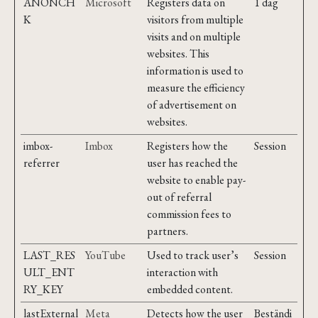
ANONCH
Microsoft
Registers data on
1 dag
K
visitors from multiple
visits and on multiple
websites. This
information is used to
measure the efficiency
of advertisement on
websites.
imbox-
Imbox
Registers how the
Session
referrer
user has reached the
website to enable pay-
out of referral
commission fees to
partners.
LAST_RES
YouTube
Used to track user’s
Session
ULT_ENT
interaction with
RY_KEY
embedded content.
lastExternal
Meta
Detects how the user
Beständi