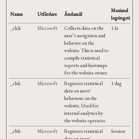
Maximal
Namn
Utfärdare
Ändamål
lagringstid
_clck
Microsoft
Collects data on the
1 år
user’s navigation and
behavior on the
website. This is used to
compile statistical
reports and heatmaps
for the website owner.
_clsk
Microsoft
Registers statistical
1 dag
data on users'
behaviour on the
website. Used for
internal analytics by
the website operator.
_cltk
Microsoft
Registers statistical
Session
data on users'