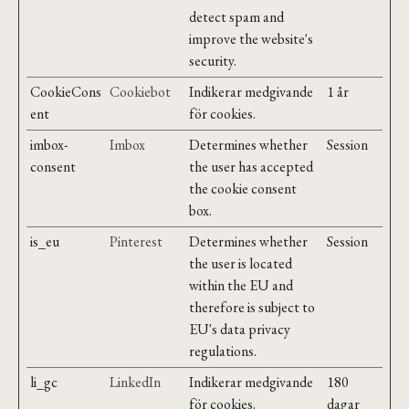
detect spam and
improve the website's
security.
CookieCons
Cookiebot
Indikerar medgivande
1 år
ent
för cookies.
imbox-
Imbox
Determines whether
Session
consent
the user has accepted
the cookie consent
box.
is_eu
Pinterest
Determines whether
Session
the user is located
within the EU and
therefore is subject to
EU's data privacy
regulations.
li_gc
LinkedIn
Indikerar medgivande
180
för cookies.
dagar