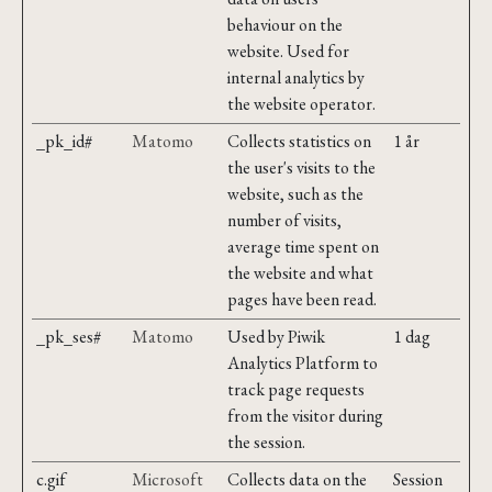
behaviour on the
website. Used for
internal analytics by
the website operator.
_pk_id#
Matomo
Collects statistics on
1 år
the user's visits to the
website, such as the
number of visits,
average time spent on
the website and what
pages have been read.
_pk_ses#
Matomo
Used by Piwik
1 dag
Analytics Platform to
track page requests
from the visitor during
the session.
c.gif
Microsoft
Collects data on the
Session