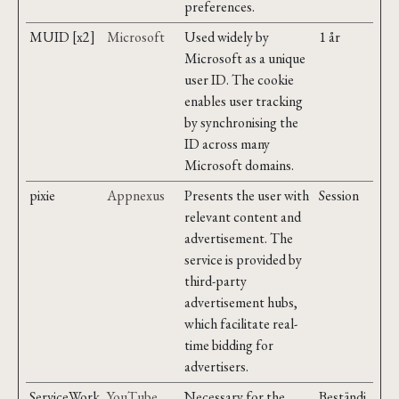
preferences.
MUID [x2]
Microsoft
Used widely by
1 år
Microsoft as a unique
user ID. The cookie
enables user tracking
by synchronising the
ID across many
Microsoft domains.
pixie
Appnexus
Presents the user with
Session
relevant content and
advertisement. The
service is provided by
third-party
advertisement hubs,
which facilitate real-
time bidding for
advertisers.
ServiceWork
YouTube
Necessary for the
Beständi