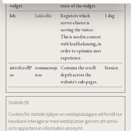
widget
state of the widget.
lidc
LinkedIn
Registers which
1 dag
server-cluster is
serving the visitor.
This is used in context
with load balancing, in
order to optimize user
experience.
nitroScrollP
sommarnoje
Contains the scroll-
Session
os
n.se
depth across the
website's sub-pages.
Statistik (9)
Cookies för statistik hjälper en webbplatsägare att förstå hur
besökare interagerar med webbplatser genom att samla
och rapportera in information anonymt.