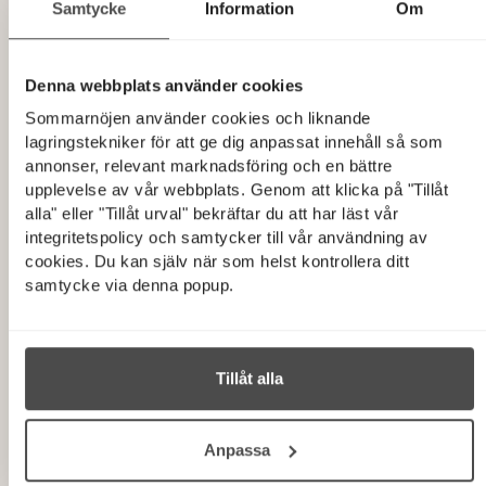
optimize the chat-box
Samtycke
Information
Om
function on the
website.
Denna webbplats använder cookies
imbox-
Imbox
Saves information of
Session
Sommarnöjen använder cookies och liknande
search
actions that have been
lagringstekniker för att ge dig anpassat innehåll så som
carried out by the user
annonser, relevant marknadsföring och en bättre
during the current
upplevelse av vår webbplats. Genom att klicka på "Tillåt
visit to the website,
alla" eller "Tillåt urval" bekräftar du att har läst vår
including searches
integritetspolicy och samtycker till vår användning av
with keywords
cookies. Du kan själv när som helst kontrollera ditt
included.
samtycke via denna popup.
imboxuid
Imbox
Identifies the visitor
1 dag
across devices and
visits, in order to
Tillåt alla
optimize the chat-box
function on the
website.
Anpassa
imbox-
Imbox
Used to record the
Session