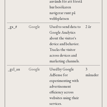
används för att förstå
hur besökaren
navigerar runt på
webbplatsen
_ga_#
Google
Used to send data to
2 år
Google Analytics
about the visitor's
device and behavior.
Tracks the visitor
across devices and
marketing channels.
_gcl_au
Google
Used by Google
3
AdSense for
månader
experimenting with
advertisement
efficiency across
websites using their
services.