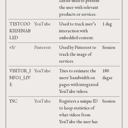
can be used to present
the user with relevant
products or services.
TESTCOO
YouTube
Used to track user’s
1 dag
KIESENAB
interaction with
LED
embedded content.
v3/
Pinterest
Used by Pinterest to
Session
track the usage of
services.
VISITOR_I
YouTube
Tries to estimate the
180
NFO1_LIV
users' bandwidth on
dagar
E
pages with integrated
YouTube videos.
YSC
YouTube
Registers a unique ID
Session
to keep statistics of
what videos from
YouTube the user has