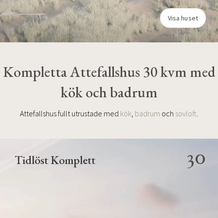
Visa huset
Kompletta Attefallshus 30 kvm med
kök och badrum
Attefallshus fullt utrustade med
kök
,
badrum
och
sovloft
.
30
Tidlöst Komplett