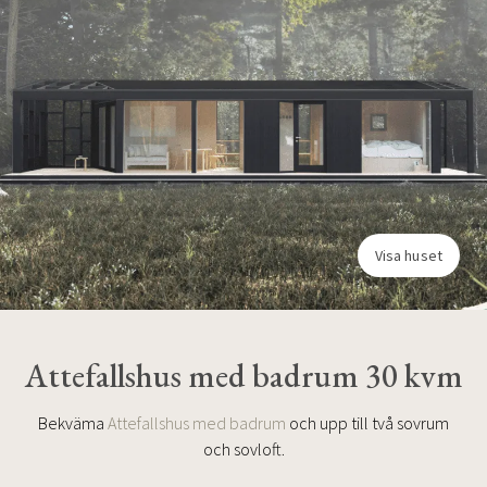
Visa huset
Attefallshus med badrum 30 kvm
Bekväma
Attefallshus med badrum
och upp till två sovrum
och sovloft.