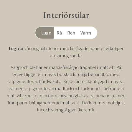
Interiörstilar
Lugn
Rå
Ren
Varm
Lugn
är vår originalinteriör med finsågade paneler vilket ger
en somrig känsla.
Vägg och tak har en massiv finsågad träpanel i matt vitt. På
golvet ligger en massiv borstad furutilja behandlad med
vitpigmenterad hårdvaxolja. Köket är snickeribyggd i massivt
trä med vitpigmenterad mattlack och luckor och lådfronter i
matt vitt. Fönster och dörrar invändigt är av trä behandlat med
transparent vitpigmenterad mattlack. I badrummet möts ljust
trä och varmgrå granitkeramik.