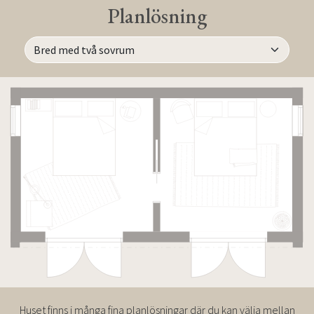
Planlösning
Huset finns i många fina planlösningar där du kan välja mellan