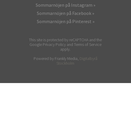
Sommarnöjen på Instagram
Sommarnöjen på Facebook
Sommarnöjen på Pinterest
This site is protected by reCAPTCHA and the
Google Privacy Policy and Terms of Service
apply.
Powered by Frankly Media,
Digitalbyrå
Stockholm