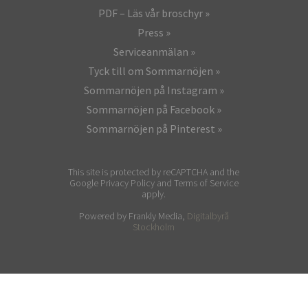
PDF – Läs vår broschyr
Press
Serviceanmälan
Tyck till om Sommarnöjen
Sommarnöjen på Instagram
Sommarnöjen på Facebook
Sommarnöjen på Pinterest
This site is protected by reCAPTCHA and the
Google Privacy Policy and Terms of Service
apply.
Powered by Frankly Media,
Digitalbyrå
Stockholm