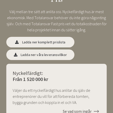
Välj mellan tre sätt att anlita oss. Nyckelfärdigt hus är mest
ekonomisk. Med Totalansvar behöver du inte göra någonting
själv. Och med Totalansvar Fast pris vet du totalkostnaden för
hela projektet innan du sätter igång.
Ladda ner komplett prislista
Ladda ner våra leveransvillkor
Nyckelfärdigt:
Från 1 520 000 kr
Väljer du ett nyckelfärdigt hus anlitar du själv de
entreprenörer du vill för att förbereda tomten,
bygga grunden och koppla in el och VA.
Se vad som ingår