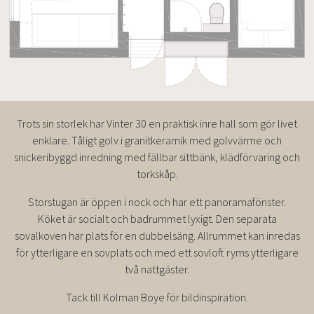
Trots sin storlek har Vinter 30 en praktisk inre hall som gör livet
enklare. Tåligt golv i granitkeramik med golvvärme och
snickeribyggd inredning med fällbar sittbänk, klädförvaring och
torkskåp.
Storstugan är öppen i nock och har ett panoramafönster.
Köket är socialt och badrummet lyxigt. Den separata
sovalkoven har plats för en dubbelsäng. Allrummet kan inredas
för ytterligare en sovplats och med ett sovloft ryms ytterligare
två nattgäster.
Tack till Kolman Boye för bildinspiration.