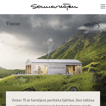
75
Vinter
Vinter 75 är familjens perfekta fjällhus. Den tidlösa
arkitekturen sträcker sig bortom dagens mode