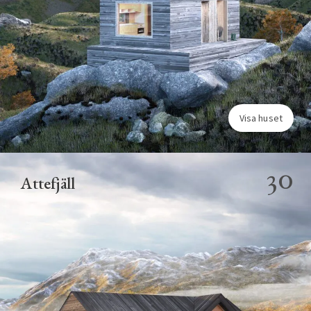
Visa huset
30
Attefjäll