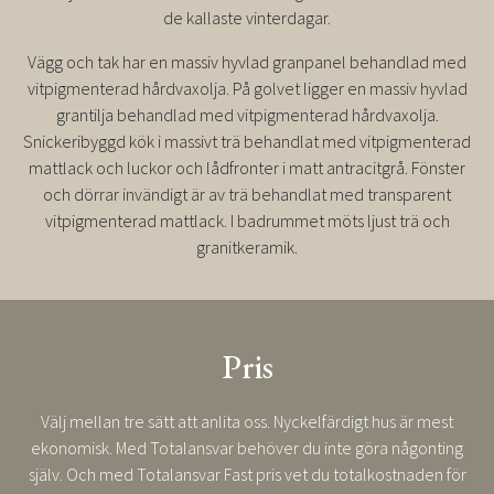
de kallaste vinterdagar.
Vägg och tak har en massiv hyvlad granpanel behandlad med
vitpigmenterad hårdvaxolja. På golvet ligger en massiv hyvlad
grantilja behandlad med vitpigmenterad hårdvaxolja.
Snickeribyggd kök i massivt trä behandlat med vitpigmenterad
mattlack och luckor och lådfronter i matt antracitgrå. Fönster
och dörrar invändigt är av trä behandlat med transparent
vitpigmenterad mattlack. I badrummet möts ljust trä och
granitkeramik.
Pris
Välj mellan tre sätt att anlita oss. Nyckelfärdigt hus är mest
ekonomisk. Med Totalansvar behöver du inte göra någonting
själv. Och med Totalansvar Fast pris vet du totalkostnaden för