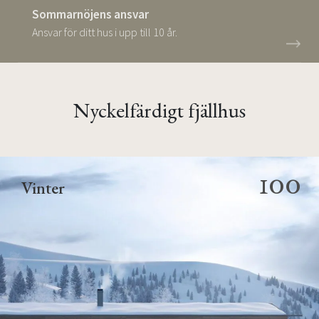
Sommarnöjens ansvar
Ansvar för ditt hus i upp till 10 år.
Nyckelfärdigt fjällhus
100
Vinter