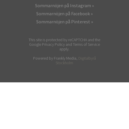
Sommarnöjen på Instagram
Sommarnöjen på Facebook
Sommarnöjen på Pinterest
This site is protected by reCAPTCHA and the
Google Privacy Policy and Terms of Service
apply.
Powered by Frankly Media,
Digitalbyrå
Stockholm