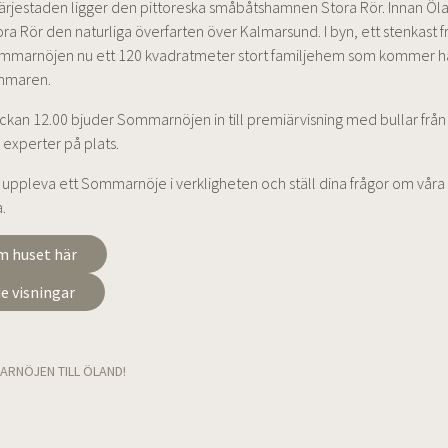
Färjestaden ligger den pittoreska småbåtshamnen Stora Rör. Innan Ö
ra Rör den naturliga överfarten över Kalmarsund. I byn, ett stenkast 
Sommarnöjen nu ett 120 kvadratmeter stort familjehem som kommer hå
ommaren.
ockan 12.00 bjuder Sommarnöjen in till premiärvisning med bullar frå
 experter på plats.
ppleva ett Sommarnöje i verkligheten och ställ dina frågor om våra 
a.
m huset här
 visningar
RNÖJEN TILL ÖLAND!