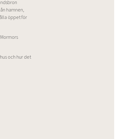
landsbron
från hamnen,
lla öppet för
n Mormors
hus och hur det