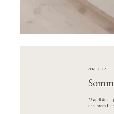
APRIL 3, 2023
Sommar
23 april är de
och inreds i s