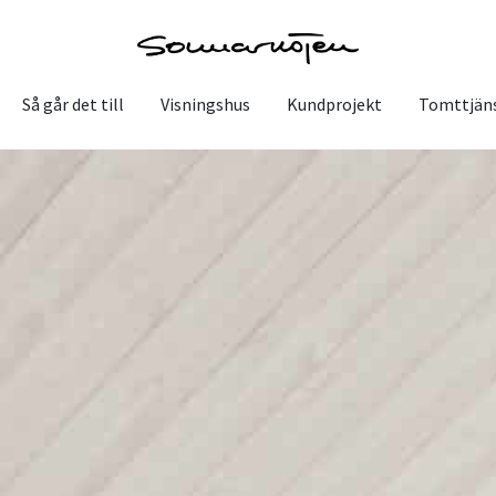
Så går det till
Visningshus
Kundprojekt
Tomttjän