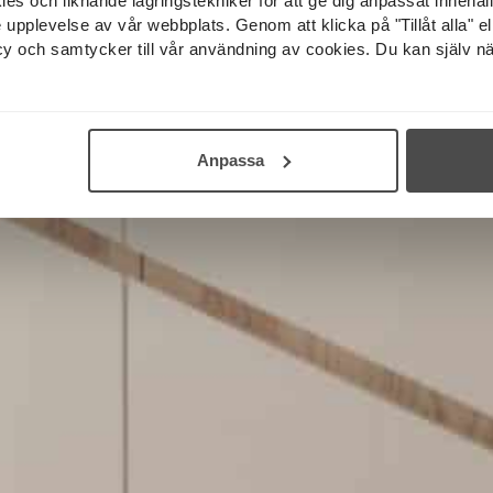
 och liknande lagringstekniker för att ge dig anpassat innehål
pplevelse av vår webbplats. Genom att klicka på "Tillåt alla" elle
licy och samtycker till vår användning av cookies. Du kan själv nä
Anpassa