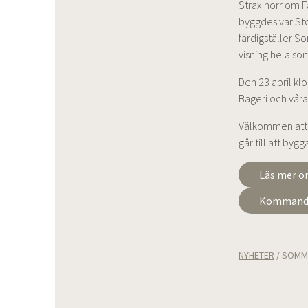
Strax norr om 
byggdes var Sto
färdigställer 
visning hela s
Den 23 april kl
Bageri och våra
Välkommen att u
går till att bygg
Läs mer o
Kommande
NYHETER
/
SOMMA