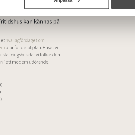
rg 13-18 juni och upplev
fritidshus kan kännas på
det
nya lagförslaget om
kvm
utanför detaljplan. Huset vi
 utställningshus där vi tolkar den
n i ett modern utförande.
00
0
0
0