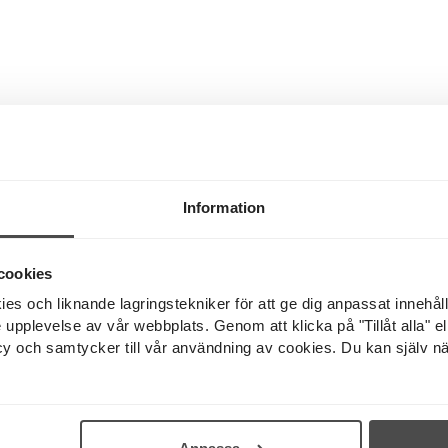
rsta bygglovsfria hus på 50 k
2 JUNI
r på väg att förändra hur vi bygger och bor på landsby
anserar Sommarnöjen ett helt färdigt lantligt hem på
ygglovsfritt. Huset premiärvisas på Norrmalmstorg i S