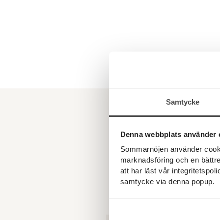
Sveriges fö
Ett nytt lagförslag ä
det kan innebära l
förslaget kan bli b