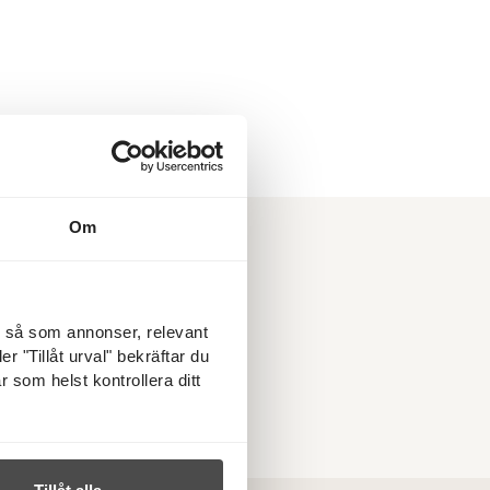
vadratmeter!
gden. För att visa vad
 50 kvm, som enligt
tockholm 13-18 juni.