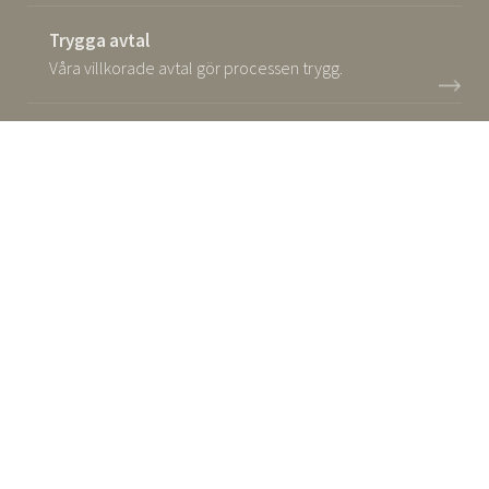
Trygga avtal
Våra villkorade avtal gör processen trygg.
Flexibel betalningsplan
Betala ditt hus i samma takt som det tillverkas.
Sommarnöjens ansvar
Ansvar för ditt hus i upp till 10 år.
ANMÄL DIG TILL VÅRT NYHETSBREV!
Få inspiration, nyheter och kommande husvisningar
direkt i inkorgen.