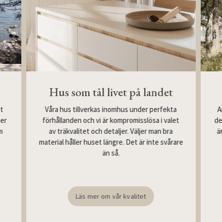
Hus som tål livet på landet
Våra hus tillverkas inomhus under perfekta
st
A
förhållanden och vi är kompromisslösa i valet
mer
de
av träkvalitet och detaljer. Väljer man bra
m
ä
material håller huset längre. Det är inte svårare
än så.
Läs mer om vår kvalitet