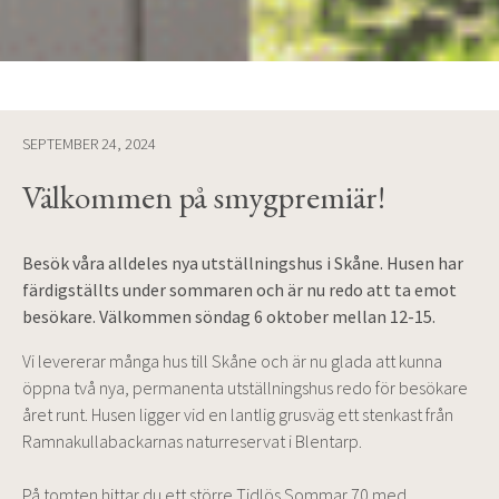
SEPTEMBER 24, 2024
Välkommen på smygpremiär!
Besök våra alldeles nya utställningshus i Skåne. Husen har
färdigställts under sommaren och är nu redo att ta emot
besökare. Välkommen söndag 6 oktober mellan 12-15.
Vi levererar många hus till Skåne och är nu glada att kunna
öppna två nya, permanenta utställningshus redo för besökare
året runt. Husen ligger vid en lantlig grusväg ett stenkast från
Ramnakullabackarnas naturreservat i Blentarp.
På tomten hittar du ett större Tidlös Sommar 70 med