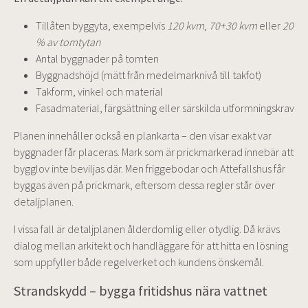
Tillåten byggyta, exempelvis
120 kvm
,
70+30 kvm
eller
20
% av tomtytan
Antal byggnader på tomten
Byggnadshöjd (mätt från medelmarknivå till takfot)
Takform, vinkel och material
Fasadmaterial, färgsättning eller särskilda utformningskrav
Planen innehåller också en plankarta – den visar exakt var
byggnader får placeras. Mark som är prickmarkerad innebär att
bygglov inte beviljas där. Men friggebodar och Attefallshus får
byggas även på prickmark, eftersom dessa regler står över
detaljplanen.
I vissa fall är detaljplanen ålderdomlig eller otydlig. Då krävs
dialog mellan arkitekt och handläggare för att hitta en lösning
som uppfyller både regelverket och kundens önskemål.
Strandskydd – bygga fritidshus nära vattnet