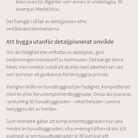
krävs även för åtgärder som annars är undantagna, till
exempel Attefallshus.
Det framgår i så fall av detaljplanen eller
områdesbestämmelserna.
Att bygga utanför detaljplanerat område
Om din fastighet inte omfattas av detaljplan, görs
bedömningen individuellt av kommunen. Det kan ge större
frihet, men innebär också att du inte med säkerhet vet vad
som kommer att godkännas förrän bygglov prövats.
Vanligtvis tillåts en huvudbyggnad per fastighet, kompletterad
med en eller flera komplementbyggnader. Dessa ska placeras
i anslutning till huvudbyggnaden – vilket betyder i samma
bebyggda del av tomten.
Som riktmärke gäller att komplementbyggnaden bör vara
mindre än huvudbyggnaden, ofta omkring hälften så stor. Ett
exempel är om huvudbyggnaden är 80 kvm kan ett