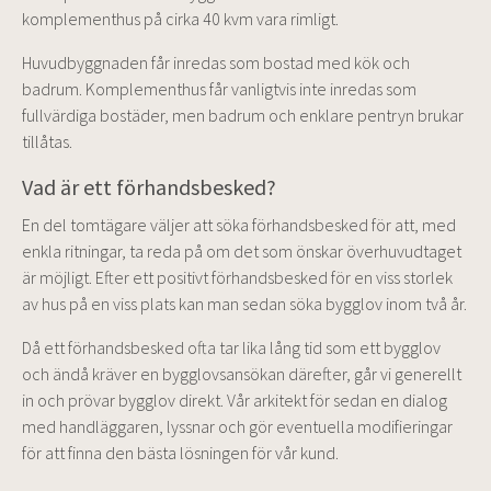
komplementhus på cirka 40 kvm vara rimligt.
Huvudbyggnaden får inredas som bostad med kök och
badrum. Komplementhus får vanligtvis inte inredas som
fullvärdiga bostäder, men badrum och enklare pentryn brukar
tillåtas.
Vad är ett förhandsbesked?
En del tomtägare väljer att söka förhandsbesked för att, med
enkla ritningar, ta reda på om det som önskar överhuvudtaget
är möjligt. Efter ett positivt förhandsbesked för en viss storlek
av hus på en viss plats kan man sedan söka bygglov inom två år.
Då ett förhandsbesked ofta tar lika lång tid som ett bygglov
och ändå kräver en bygglovsansökan därefter, går vi generellt
in och prövar bygglov direkt. Vår arkitekt för sedan en dialog
med handläggaren, lyssnar och gör eventuella modifieringar
för att finna den bästa lösningen för vår kund.