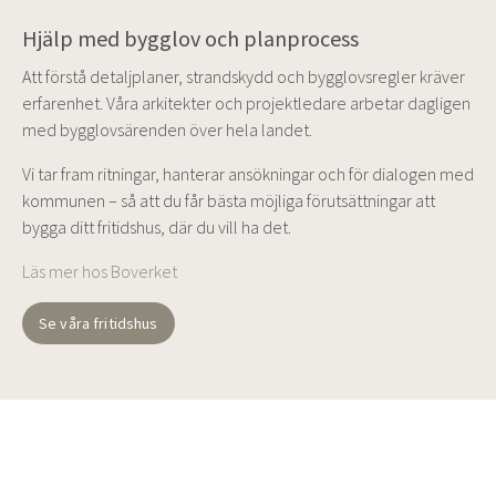
Hjälp med bygglov och planprocess
Att förstå detaljplaner, strandskydd och bygglovsregler kräver
erfarenhet. Våra arkitekter och projektledare arbetar dagligen
med bygglovsärenden över hela landet.
Vi tar fram ritningar, hanterar ansökningar och för dialogen med
kommunen – så att du får bästa möjliga förutsättningar att
bygga ditt fritidshus, där du vill ha det.
Läs mer hos Boverket
Se våra fritidshus
BRA ATT VETA
/
REGLER FÖR FRITIDSHUS