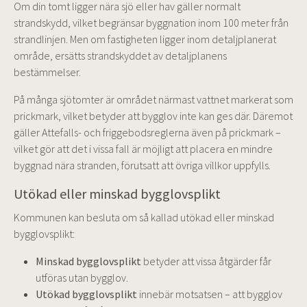
Om din tomt ligger nära sjö eller hav gäller normalt
strandskydd, vilket begränsar byggnation inom 100 meter från
strandlinjen. Men om fastigheten ligger inom detaljplanerat
område, ersätts strandskyddet av detaljplanens
bestämmelser.
På många sjötomter är området närmast vattnet markerat som
prickmark, vilket betyder att bygglov inte kan ges där. Däremot
gäller Attefalls- och friggebodsreglerna även på prickmark –
vilket gör att det i vissa fall är möjligt att placera en mindre
byggnad nära stranden, förutsatt att övriga villkor uppfylls.
Utökad eller minskad bygglovsplikt
Kommunen kan besluta om så kallad utökad eller minskad
bygglovsplikt:
Minskad bygglovsplikt
betyder att vissa åtgärder får
utföras utan bygglov.
Utökad bygglovsplikt
innebär motsatsen – att bygglov