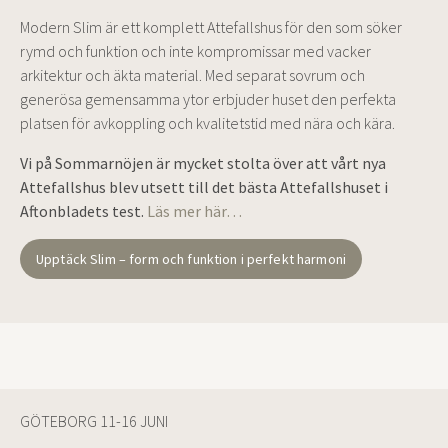
Modern Slim är ett komplett Attefallshus för den som söker
rymd och funktion och inte kompromissar med vacker
arkitektur och äkta material. Med separat sovrum och
generösa gemensamma ytor erbjuder huset den perfekta
platsen för avkoppling och kvalitetstid med nära och kära.
Vi på Sommarnöjen är mycket stolta över att vårt nya
Attefallshus blev utsett till det bästa Attefallshuset i
Aftonbladets test.
Läs mer här…
Upptäck Slim – form och funktion i perfekt harmoni
GÖTEBORG 11-16 JUNI