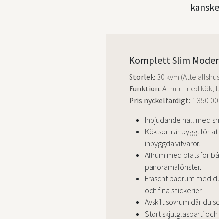
kanske 
Komplett Slim Mode
Storlek:
30 kvm (Attefallshus
Funktion:
Allrum med kök, 
Pris nyckelfärdigt:
1 350 00
Inbjudande hall med sm
Kök som är byggt för a
inbyggda vitvaror.
Allrum med plats för 
panoramafönster.
Fräscht badrum med dusc
och fina snickerier.
Avskilt sovrum där du so
Stort skjutglasparti oc