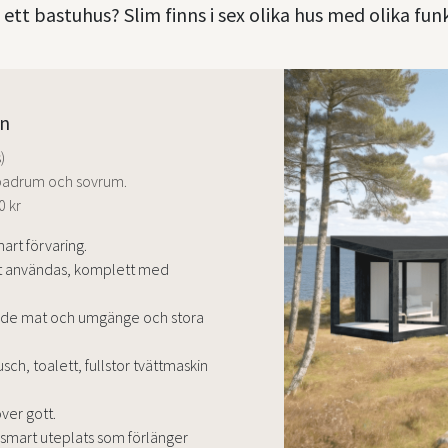
ett bastuhus? Slim finns i sex olika hus med olika fun
rn
)
badrum och sovrum.
0 kr
art förvaring.
tt användas, komplett med
både mat och umgänge och stora
h, toalett, fullstor tvättmaskin
ver gott.
h smart uteplats som förlänger