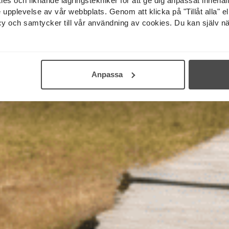
 och liknande lagringstekniker för att ge dig anpassat innehål
pplevelse av vår webbplats. Genom att klicka på "Tillåt alla" elle
licy och samtycker till vår användning av cookies. Du kan själv nä
Anpassa