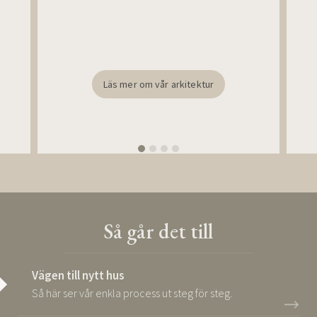
Läs mer om vår arkitektur
Så går det till
Vägen till nytt hus
Så här ser vår enkla process ut steg för steg.