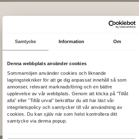
ANMÄL DIG TILL VÅRT NYHETSBREV!
Få inspiration, nyheter och kommande husvisningar
Samtycke
Information
Om
direkt i inkorgen.
Denna webbplats använder cookies
Sommarnöjen använder cookies och liknande
lagringstekniker för att ge dig anpassat innehåll så som
annonser, relevant marknadsföring och en bättre
upplevelse av vår webbplats. Genom att klicka på "Tillåt
alla" eller "Tillåt urval" bekräftar du att har läst vår
integritetspolicy och samtycker till vår användning av
Alternative:
cookies. Du kan själv när som helst kontrollera ditt
samtycke via denna popup.