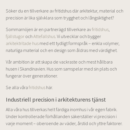
Söker du en tillverkare av fritidshus där arkitektur, material och
precision är lika självklara som trygghet och långsiktighet?
Sommarnöjen är en partnerägd tillverkare av
fritidshus
,
fjällstugor
och
Attefallshus
. Vi utvecklar och bygger
arkitektritade hus
med ett tydligt formspråk – enkla volymer,
naturliga material och en design som åldras med värdighet.
Vår ambition är att skapa de vackraste och mest hållbara
husen i Skandinavien. Hus som samspelar med sin plats och
fungerar över generationer.
Se alla våra
fritidshus
här.
Industriell precision i arkitekturens tjänst
Alla våra hus tillverkas helt färdiga inomhus i vår egen fabrik.
Under kontrollerade förhållanden säkerställer vi precision i
varje moment – oberoende av väder, årstid och yttre faktorer.