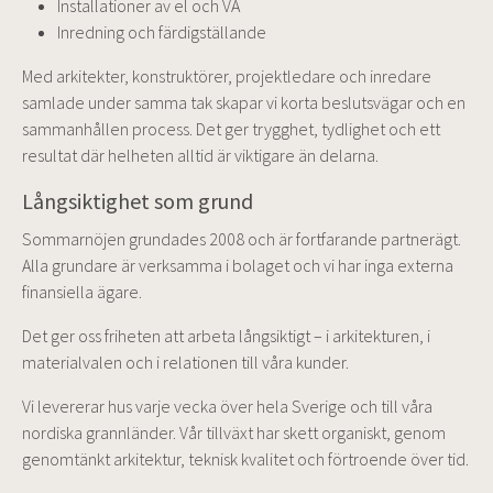
Installationer av el och VA
Inredning och färdigställande
Med arkitekter, konstruktörer, projektledare och inredare
samlade under samma tak skapar vi korta beslutsvägar och en
sammanhållen process. Det ger trygghet, tydlighet och ett
resultat där helheten alltid är viktigare än delarna.
Långsiktighet som grund
Sommarnöjen grundades 2008 och är fortfarande partnerägt.
Alla grundare är verksamma i bolaget och vi har inga externa
finansiella ägare.
Det ger oss friheten att arbeta långsiktigt – i arkitekturen, i
materialvalen och i relationen till våra kunder.
Vi levererar hus varje vecka över hela Sverige och till våra
nordiska grannländer. Vår tillväxt har skett organiskt, genom
genomtänkt arkitektur, teknisk kvalitet och förtroende över tid.