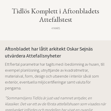
Tidlös Komplett i Aftonbladets
Attefallstest
4 MARS
Aftonbladet har låtit arkitekt Oskar Sejnäs
utvärdera Attefallsnyheter
Ett flertal parametrar har tagits med i bedömning av husen, till
exempel planlösning, utnyttjande av kvadratmetrar,
materialval, form, design och utseende i interiör såväl som
exteriör, eventuella miljöcertifieringar samt valuta för
pengarna.
”Sommarnöjens Tidlös är just vad namnet antyder, en
klassiker. Det var ett av de första attefallshusen som visades när
regelverket infördes och modellen har visat en ovanlig