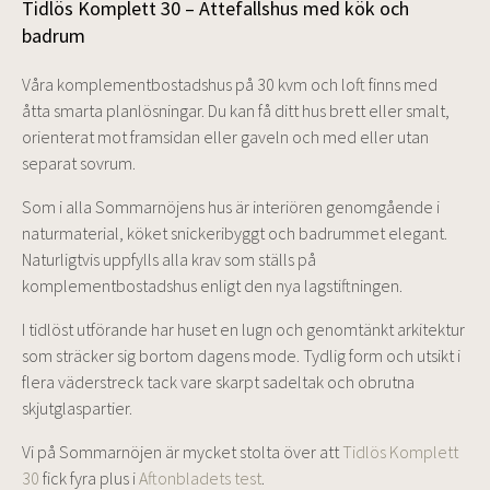
Tidlös Komplett 30 – Attefallshus med kök och
badrum
Våra komplementbostadshus på 30 kvm och loft finns med
åtta smarta planlösningar. Du kan få ditt hus brett eller smalt,
orienterat mot framsidan eller gaveln och med eller utan
separat sovrum.
Som i alla Sommarnöjens hus är interiören genomgående i
naturmaterial, köket snickeribyggt och badrummet elegant.
Naturligtvis uppfylls alla krav som ställs på
komplementbostadshus enligt den nya lagstiftningen.
I tidlöst utförande har huset en lugn och genomtänkt arkitektur
som sträcker sig bortom dagens mode. Tydlig form och utsikt i
flera väderstreck tack vare skarpt sadeltak och obrutna
skjutglaspartier.
Vi på Sommarnöjen är mycket stolta över att
Tidlös Komplett
30
fick fyra plus i
Aftonbladets test
.