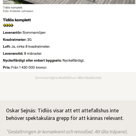
Sommarnöjens Attefallshus i Aftonbladets test
Oskar Sejnäs: Tidlös visar att ett attefallshus inte
behöver spektakulära grepp för att kännas relevant.
”Gestaltningen är konsekvent och renodlad. Att låta träpanel,