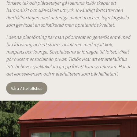
fönster, tak och plåtdetaljer gå i samma kulör skapar ett
harmoniskt och självsäkert uttryck. Invändigt fortsätter den
återhållna linjen med naturliga material och en lugn färgskala
som ger huset en sofistikerad men opretentiös kvalitet.
I denna planlösning har man prioriterat en generös entré med
bra förvaring och ett större socialt rum med rejält kök,
matplats och lounge. Sovplatserna är förlagda till loftet, vilket
gör huset mer socialt än privat. Tidlös visar att ett attefallshus
inte behöver spektakulära grepp för att kännas relevant. Här är
det konsekvensen och materialiteten som bär helheten”.
Våra Attefallshus