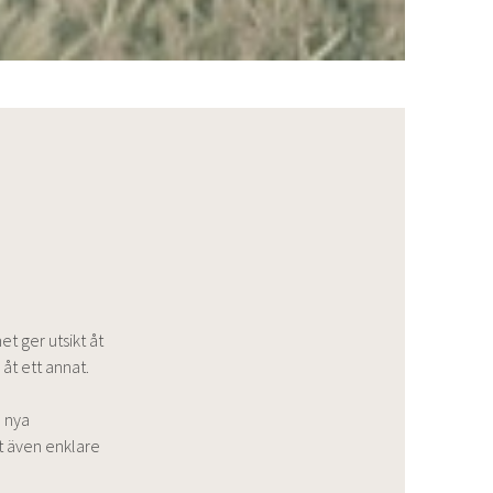
t ger utsikt åt
åt ett annat.
e nya
 även enklare