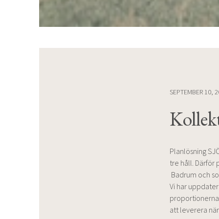
SEPTEMBER 10, 2
Kollek
Planlösning SJÖ
tre håll. Därför
Badrum och sovr
Vi har uppdater
proportionerna
att leverera när