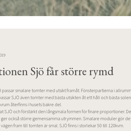
019
tionen Sjö får större rymd
 passar smalare tomter med utsikt framåt. Fönsterpartierna i allrumme
 passar SJÖ även tomter med bästa utsikten åt ett håll och bästa solen 
um återfinns i husets bakre del.
at SJÖ och förstärkt den långsmala formen för finare proportioner. D
 ger också större gemensamma utrymmen. Smalare moduler gör det
 vägen fram till tomten är smal. SJÖ finns i storlekar 50 till 120kvm.