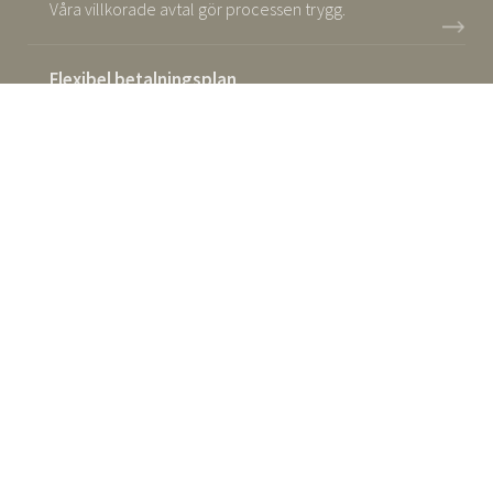
Våra villkorade avtal gör processen trygg.
Flexibel betalningsplan
Betala ditt hus i samma takt som det tillverkas.
Sommarnöjens ansvar
Ansvar för ditt hus i upp till 10 år.
ANMÄL DIG TILL VÅRT NYHETSBREV!
Få inspiration, nyheter och kommande husvisningar
direkt i inkorgen.