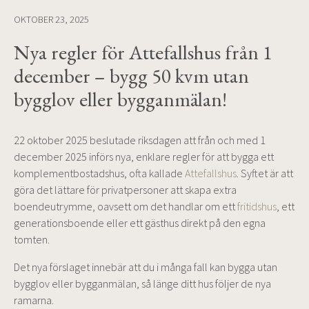
OKTOBER 23, 2025
Nya regler för Attefallshus från 1
december – bygg 50 kvm utan
bygglov eller bygganmälan!
22 oktober 2025 beslutade riksdagen att från och med 1
december 2025 införs nya, enklare regler för att bygga ett
komplementbostadshus, ofta kallade
Attefallshus
. Syftet är att
göra det lättare för privatpersoner att skapa extra
boendeutrymme, oavsett om det handlar om ett
fritidshus
, ett
generationsboende eller ett gästhus direkt på den egna
tomten.
Det nya förslaget innebär att du i många fall kan bygga utan
bygglov eller bygganmälan, så länge ditt hus följer de nya
ramarna.