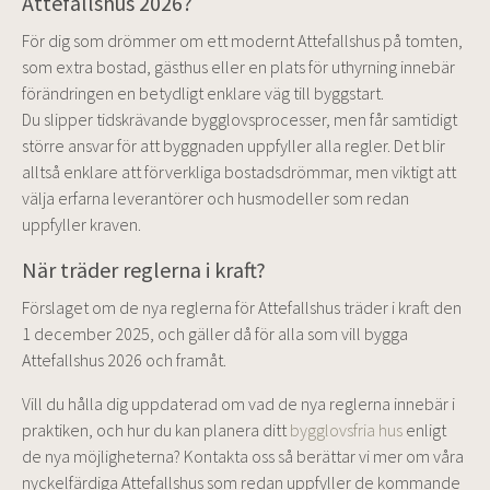
Attefallshus 2026?
För dig som drömmer om ett modernt Attefallshus på tomten,
som extra bostad, gästhus eller en plats för uthyrning innebär
förändringen en betydligt enklare väg till byggstart.
Du slipper tidskrävande bygglovsprocesser, men får samtidigt
större ansvar för att byggnaden uppfyller alla regler. Det blir
alltså enklare att förverkliga bostadsdrömmar, men viktigt att
välja erfarna leverantörer och husmodeller som redan
uppfyller kraven.
När träder reglerna i kraft?
Förslaget om de nya reglerna för Attefallshus träder i kraft den
1 december 2025, och gäller då för alla som vill bygga
Attefallshus 2026 och framåt.
Vill du hålla dig uppdaterad om vad de nya reglerna innebär i
praktiken, och hur du kan planera ditt
bygglovsfria hus
enligt
de nya möjligheterna? Kontakta oss så berättar vi mer om våra
nyckelfärdiga Attefallshus som redan uppfyller de kommande