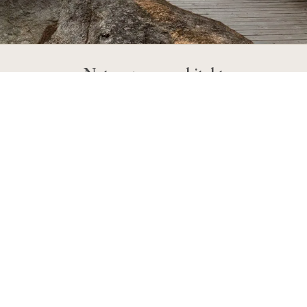
Naturen som arkitekt
Våra hus har vackra proportioner och detaljer som håller över
tid. Det betyder enkla former, enhetliga material och lugn
fönstersättning.
Läs mer om vår arkitektur