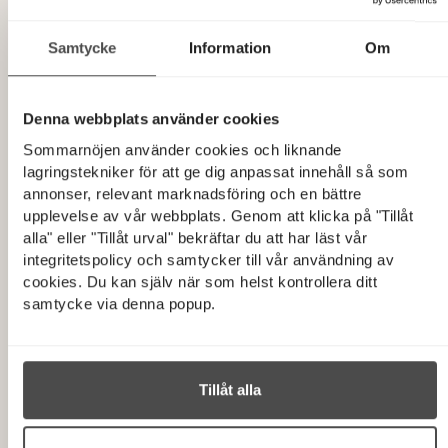
I huvudbyggnaden finns två sovrum, ett badrum och en
sällskapsdel. Köket och matsalen är öppna och omges av vida
Samtycke
Information
Om
glaspartier. Det gör att naturen känns närvarande även
inomhus. I gäststugan finns två sovrum, ett badrum och ett
mindre kök. Längre fram blir det ett ställe för barnen att vara
Denna webbplats använder cookies
lite ifred. Friggeboden har plats för förvaring, men där finns
Sommarnöjen använder cookies och liknande
också vatten indraget. Saltvatten från havet och renas, vilket
lagringstekniker för att ge dig anpassat innehåll så som
möjliggör för riktiga toaletter. Det är annars svårt att få till i
annonser, relevant marknadsföring och en bättre
skärgårdsmiljö.
upplevelse av vår webbplats. Genom att klicka på "Tillåt
alla" eller "Tillåt urval" bekräftar du att har läst vår
”Det är modernt med alla bekvämligheter och relativt
integritetspolicy och samtycker till vår användning av
underhållningsfritt”, berättar Öyvind.
cookies. Du kan själv när som helst kontrollera ditt
samtycke via denna popup.
Att husen skulle upplevas som tidlösa var också viktigt. Både
för att lantstället ska kännas aktuellt för döttrarna i framtiden,
men också för att inte sticka ut för mycket från platsen.
Ledorden var sobert, enkelt och nordiskt. Utvändigt föll valet
Tillåt alla
på en rak design med lutande tak och inget takutsprång.
Invändigt täcks väggar och golv av stående vitmålad träpanel, i