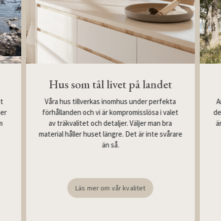
Hus som tål livet på landet
Våra hus tillverkas inomhus under perfekta
st
A
förhållanden och vi är kompromisslösa i valet
mer
de
av träkvalitet och detaljer. Väljer man bra
m
ä
material håller huset längre. Det är inte svårare
än så.
Läs mer om vår kvalitet