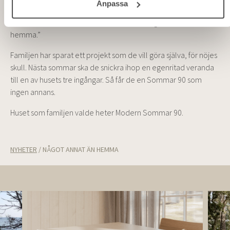
Sommarnöjens interiörstil Lugn.
Anpassa
”Fast det är bekvämt är det sommarhus. Något annat än
hemma.”
Familjen har sparat ett projekt som de vill göra själva, för nöjes
skull. Nästa sommar ska de snickra ihop en egenritad veranda
till en av husets tre ingångar. Så får de en Sommar 90 som
ingen annans.
Huset som familjen valde heter Modern Sommar 90.
NYHETER
/
NÅGOT ANNAT ÄN HEMMA