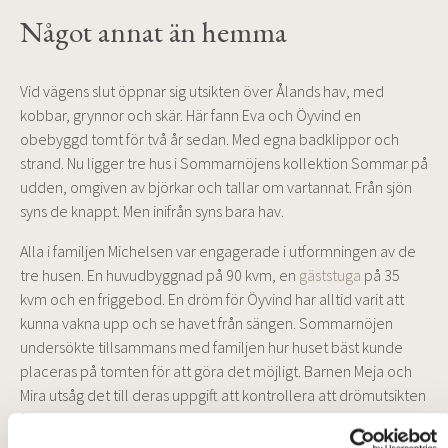
Något annat än hemma
Vid vägens slut öppnar sig utsikten över Ålands hav, med
kobbar, grynnor och skär. Här fann Eva och Öyvind en
obebyggd tomt för två år sedan. Med egna badklippor och
strand. Nu ligger tre hus i Sommarnöjens kollektion Sommar på
udden, omgiven av björkar och tallar om vartannat. Från sjön
syns de knappt. Men inifrån syns bara hav.
Alla i familjen Michelsen var engagerade i utformningen av de
tre husen. En huvudbyggnad på 90 kvm, en
gäststuga
på 35
kvm och en friggebod. En dröm för Öyvind har alltid varit att
kunna vakna upp och se havet från sängen. Sommarnöjen
undersökte tillsammans med familjen hur huset bäst kunde
placeras på tomten för att göra det möjligt. Barnen Meja och
Mira utsåg det till deras uppgift att kontrollera att drömutsikten
fanns i inte enbart ett rum – utan alla.