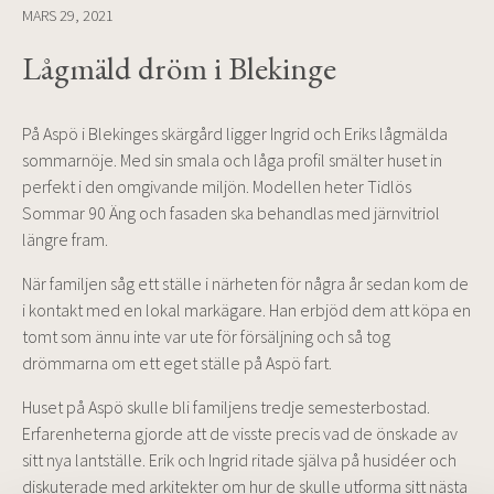
MARS 29, 2021
Lågmäld dröm i Blekinge
På Aspö i Blekinges skärgård ligger Ingrid och Eriks lågmälda
sommarnöje. Med sin smala och låga profil smälter huset in
perfekt i den omgivande miljön. Modellen heter Tidlös
Sommar 90 Äng och fasaden ska behandlas med järnvitriol
längre fram.
När familjen såg ett ställe i närheten för några år sedan kom de
i kontakt med en lokal markägare. Han erbjöd dem att köpa en
tomt som ännu inte var ute för försäljning och så tog
drömmarna om ett eget ställe på Aspö fart.
Huset på Aspö skulle bli familjens tredje semesterbostad.
Erfarenheterna gjorde att de visste precis vad de önskade av
sitt nya lantställe. Erik och Ingrid ritade själva på husidéer och
diskuterade med arkitekter om hur de skulle utforma sitt nästa