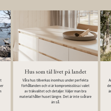
Hus som tål livet på landet
Våra hus tillverkas inomhus under perfekta
st
A
förhållanden och vi är kompromisslösa i valet
mer
de
av träkvalitet och detaljer. Väljer man bra
m
ä
material håller huset längre. Det är inte svårare
än så.