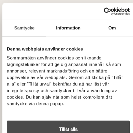
boende. Men inget kändes helt rätt.
Erik och Ingrid hade tidigare funderat på Sommarnöjen och när
de nu började tittade närmare och fann planlösningen Äng föll
Samtycke
Information
Om
allt på plats.
”Vi tyckte Sommarnöjen hade en så väl genomtänkt idé och vi
Denna webbplats använder cookies
behövde aldrig diskutera materialval för Sommarnöjen hade
redan gjort så bra val. Vi hade räknat på ett hus i lösvirke men
Sommarnöjen använder cookies och liknande
då vi till vardags bor 60 mil bort och har jobb som tar mycket
lagringstekniker för att ge dig anpassat innehåll så som
annonser, relevant marknadsföring och en bättre
tid i anspråk så kändes ett nyckelfärdigt hus som det bästa
upplevelse av vår webbplats. Genom att klicka på "Tillåt
alternativet” säger Erik. ”Från ingenting till färdigt hus – det var
alla" eller "Tillåt urval" bekräftar du att har läst vår
fantastiskt” fyller Ingrid i.
integritetspolicy och samtycker till vår användning av
cookies. Du kan själv när som helst kontrollera ditt
Tomten är långsmal och detaljplanen innehåller
samtycke via denna popup.
begränsningar såsom att huset måste vara i ett plan och
långsidan placerad i viss riktning. Tidlös Sommar 90 med den
förskjutna planlösningen Äng passar både platsen och
kommunens krav.
Tillåt alla