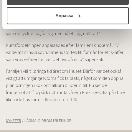
”Husmodellen är inte bara estetiskt tilltalande utan
förskjutningen ger också lägen med lä som vi gärna vill åt då
Anpassa
tomten ligger vid havet” berättar Ingrid. ”Kommunen var
fantastiskt bra att ha att göra med och även de gillade huset
som de tyckte tog för sig men på ett lågmält sätt”.
Rumsfördelningen anpassades efter familjens önskemål. ”Vi
valde att minska sovrummens storlek till förmån för ett skafferi
som vi av erfarenhet vet behövs på en ö” säger Erik.
Familjen vill tillbringa tid året om i huset. Därför var det också
viktigt att umgängesytorna fick ta plats, något som den öppna
planlösningen i kök och allrum bjuder in till. Nu ser de
framemot att fira påsk och möta våren i Blekinges skärgård. Se
liknande hus som
Tidlös Sommar 100
.
NYHETER
/
LÅGMÄLD DRÖM I BLEKINGE