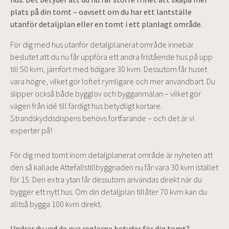
plats på din tomt – oavsett om du har ett lantställe
utanför detaljplan eller en tomt i ett planlagt område.
För dig med hus utanför detaljplanerat område innebär
beslutet att du nu får uppföra ett andra fristående hus på upp
till 50 kvm, jämfört med tidigare 30 kvm. Dessutom får huset
vara högre, vilket gör loftet rymligare och mer användbart. Du
slipper också både bygglov och bygganmälan – vilket gör
vägen från idé till färdigt hus betydligt kortare.
Strandskyddsdispens behövs fortfarande – och det är vi
experter på!
För dig med tomt inom detaljplanerat område är nyheten att
den så kallade Attefallstillbyggnaden nu får vara 30 kvm istället
för 15. Den extra ytan får dessutom användas direkt när du
bygger ett nytt hus. Om din detaljplan tillåter 70 kvm kan du
alltså bygga 100 kvm direkt.
Undrar du vad de nya reglerna betyder för din tomt?