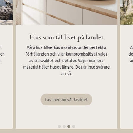
Hus som tål livet på landet
Våra hus tillverkas inomhus under perfekta
st
A
förhållanden och vi är kompromisslösa i valet
mer
de
av träkvalitet och detaljer. Väljer man bra
m
ä
material håller huset längre. Det är inte svårare
än så.
Läs mer om vår kvalitet