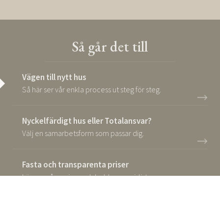
Så går det till
Vägen till nytt hus
Så här ser vår enkla process ut steg för steg.
Nyckelfärdigt hus eller Totalansvar?
Välj en samarbetsform som passar dig.
Fasta och transparenta priser
Läs om våra priser och ladda ner prislista.
Trygga avtal