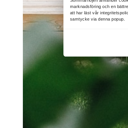
Sommarnöjen använder cookies
marknadsföring och en bättre u
att har läst vår integritetspo
samtycke via denna popup.