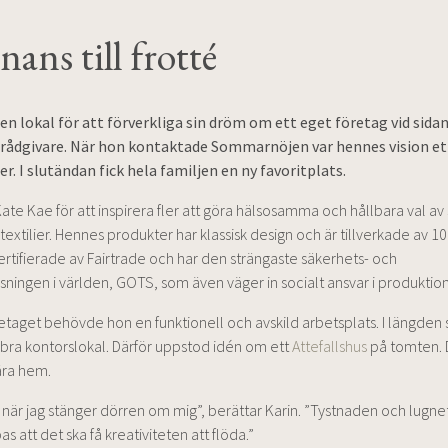
nans till frotté
en lokal för att förverkliga sin dröm om ett eget företag vid sida
 rådgivare. När hon kontaktade Sommarnöjen var hennes vision et
r. I slutändan fick hela familjen en ny favoritplats.
Kate Kae för att inspirera fler att göra hälsosamma och hållbara val av
extilier. Hennes produkter har klassisk design och är tillverkade av 1
ertifierade av Fairtrade och har den strängaste säkerhets- och
sningen i världen, GOTS, som även väger in socialt ansvar i produktio
retaget behövde hon en funktionell och avskild arbetsplats. I längden s
n bra kontorslokal. Därför uppstod idén om ett
Attefallshus
på tomten. D
ära hem.
t när jag stänger dörren om mig”, berättar Karin. ”Tystnaden och lugnet
as att det ska få kreativiteten att flöda.”