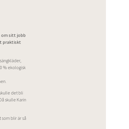
n om sitt jobb
t praktiskt
 sängkläder,
00 % ekologisk
nen.
kulle det bli
å skulle Karin
 som blir är så