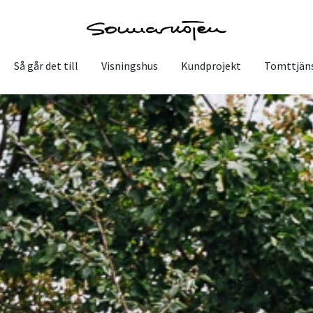
Så går det till
Visningshus
Kundprojekt
Tomttjän