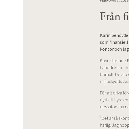
FEBRUARI 7, 2019
Från fi
Karin behövde 
som finansiell
kontor och lage
Karin startade 
handdukar och t
bomull. De är c
miljöskyddsklas
För att driva fö
dyrt att hyra e
dessutom ha n
”Det är så skön
härlig. Jag hopp