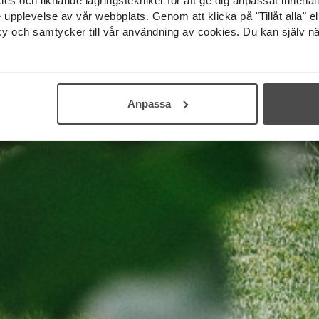
 och liknande lagringstekniker för att ge dig anpassat innehål
pplevelse av vår webbplats. Genom att klicka på "Tillåt alla" elle
licy och samtycker till vår användning av cookies. Du kan själv nä
Anpassa