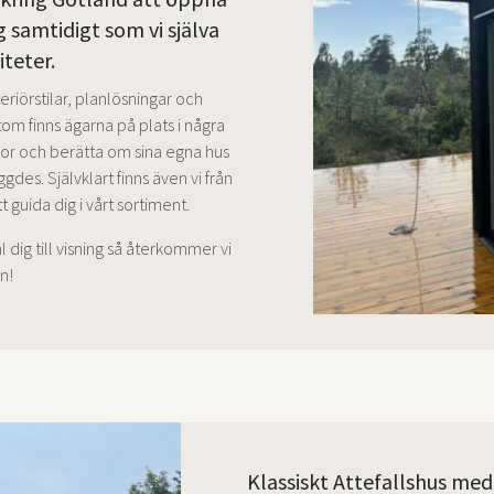
g samtidigt som vi själva
iteter.
nteriörstilar, planlösningar och
tom finns ägarna på plats i några
ågor och berätta om sina egna hus
gdes. Självklart finns även vi från
 guida dig i vårt sortiment.
ig till visning så återkommer vi
n!
Klassiskt Attefallshus me