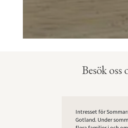
Besök oss 
Intresset för Sommarn
Gotland. Under somm
flera familjer i och 