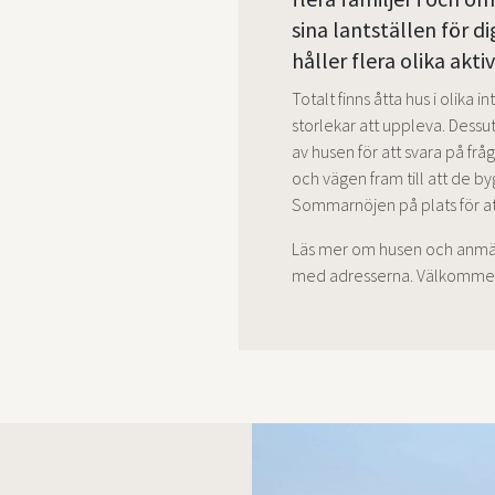
sina lantställen för di
håller flera olika aktiv
Totalt finns åtta hus i olika i
storlekar att uppleva. Dessu
av husen för att svara på fr
och vägen fram till att de byg
Sommarnöjen på plats för att
Läs mer om husen och anmäl d
med adresserna. Välkomme