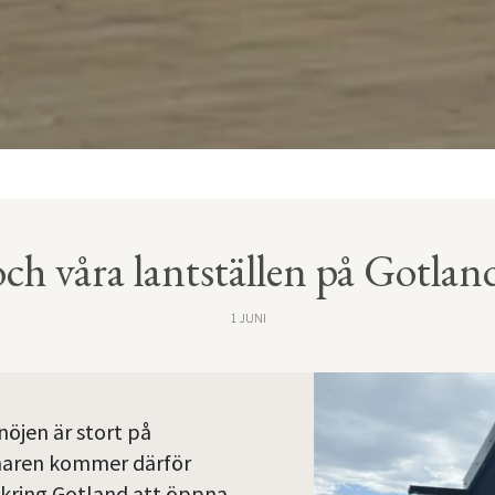
och våra lantställen på Gotla
1 JUNI
öjen är stort på
aren kommer därför
omkring Gotland att öppna