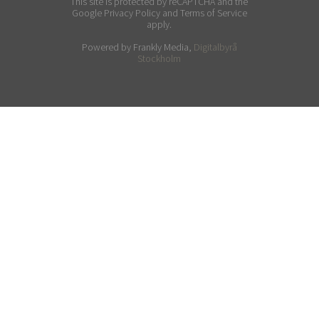
This site is protected by reCAPTCHA and the
Google Privacy Policy and Terms of Service
apply.
Powered by Frankly Media,
Digitalbyrå
Stockholm