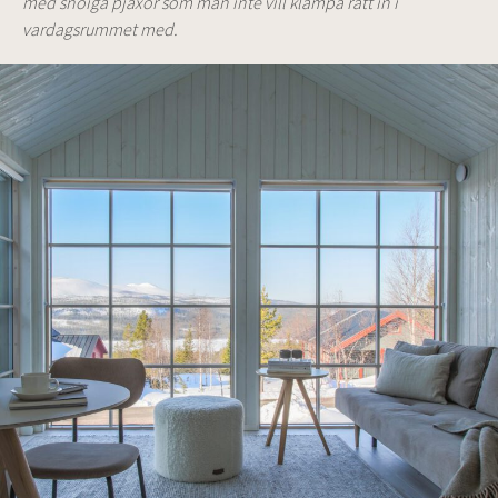
med snöiga pjäxor som man inte vill klampa rätt in i
vardagsrummet med.