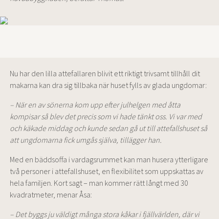
Nu har den lilla attefallaren blivit ett riktigt trivsamt tillhåll dit
makarna kan dra sig tillbaka när huset fylls av glada ungdomar:
– När en av sönerna kom upp efter julhelgen med åtta
kompisar så blev det precis som vi hade tänkt oss. Vi var med
och käkade middag och kunde sedan gå ut till attefallshuset så
att ungdomarna fick umgås själva, tillägger han.
Med en bäddsoffa i vardagsrummet kan man husera ytterligare
två personer i attefallshuset, en flexibilitet som uppskattas av
hela familjen. Kort sagt – man kommer rätt långt med 30
kvadratmeter, menar Åsa:
– Det byggs ju väldigt många stora kåkar i fjällvärlden, där vi