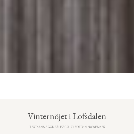
Vinternöjet i Lofsdalen
TEXT: ANAÏS GONZÁLEZ CRUZ I FOTO: NINA WENKER