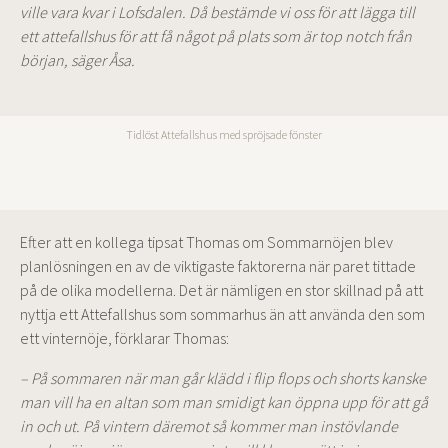
ville vara kvar i Lofsdalen. Då bestämde vi oss för att lägga till
ett attefallshus för att få något på plats som är top notch från
början, säger Åsa.
Tidlöst Attefallshus med spröjsade fönster
Efter att en kollega tipsat Thomas om Sommarnöjen blev
planlösningen en av de viktigaste faktorerna när paret tittade
på de olika modellerna. Det är nämligen en stor skillnad på att
nyttja ett Attefallshus som sommarhus än att använda den som
ett vinternöje, förklarar Thomas:
– På sommaren när man går klädd i flip flops och shorts kanske
man vill ha en altan som man smidigt kan öppna upp för att gå
in och ut. På vintern däremot så kommer man instövlande