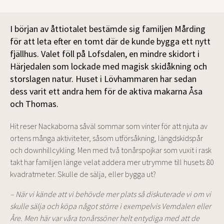
I början av åttiotalet bestämde sig familjen Mårding
för att leta efter en tomt där de kunde bygga ett nytt
fjällhus. Valet föll på Lofsdalen, en mindre skidort i
Härjedalen som lockade med magisk skidåkning och
storslagen natur. Huset i Lövhammaren har sedan
dess varit ett andra hem för de aktiva makarna Åsa
och Thomas.
Hit reser Nackaborna såväl sommar som vinter för att njuta av
ortens många aktiviteter, såsom utförsåkning, längdskidspår
och downhillcykling. Men med två tonårspojkar som vuxit i rask
takt har familjen länge velat addera mer utrymme till husets 80
kvadratmeter. Skulle de sälja, eller bygga ut?
– När vi kände att vi behövde mer plats så diskuterade vi om vi
skulle sälja och köpa något större i exempelvis Vemdalen eller
Åre. Men här var våra tonårssöner helt entydiga med att de