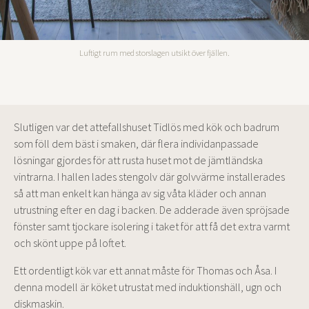
Luftigt rum med storslagen utsikt över fjällen.
Slutligen var det attefallshuset Tidlös med kök och badrum
som föll dem bäst i smaken, där flera individanpassade
lösningar gjordes för att rusta huset mot de jämtländska
vintrarna. I hallen lades stengolv där golvvärme installerades
så att man enkelt kan hänga av sig våta kläder och annan
utrustning efter en dag i backen. De adderade även spröjsade
fönster samt tjockare isolering i taket för att få det extra varmt
och skönt uppe på loftet.
Ett ordentligt kök var ett annat måste för Thomas och Åsa. I
denna modell är köket utrustat med induktionshäll, ugn och
diskmaskin.