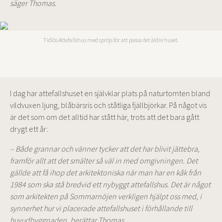
säger Thomas.
Tidlös Attefallshus med spröjs för att passa det äldre huset.
I dag har attefallshuset en självklar plats på naturtomten bland
vildvuxen ljung, blåbärsris och ståtliga fjällbjörkar. På något vis
är det som om det alltid har stått här, trots att det bara gått
drygt ett år:
– Både grannar och vänner tycker att det har blivit jättebra,
framför allt att det smälter så väl in med omgivningen. Det
gällde att få ihop det arkitektoniska när man har en kåk från
1984 som ska stå bredvid ett nybyggt attefallshus. Det är något
som arkitekten på Sommarnöjen verkligen hjälpt oss med, i
synnerhet hur vi placerade attefallshuset i förhållande till
huvudbyggnaden, berättar Thomas.