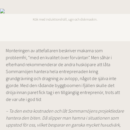
Kök med induktionshäll, ugn och diskmaskin.
Monteringen av attefallaren beskriver makarna som
problemfri, “med en kvalitet över förväntan”. Men såhär i
efterhand rekommenderar de andra husköpare att låta
Sommarnöjen hantera hela entreprenaden kring
grundgrävning och dragning av avlopp, något de själva inte
gjorde. Med den rådande byggboomen i fjällen skulle det
dröja innan paret fick tag i en tillgänglig entreprenör, trots att
de var ute i god tid:
– Ta den extra kostnaden och låt Sommarnöjens projektledare
hantera den biten. Då slipper man hamna i situationen som
uppstod för oss, vilket besparar en ganska mycket huvudvärk,