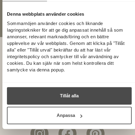
Denna webbplats använder cookies
Sommarnöjens ansvar
Sommarnöjen använder cookies och liknande
Ansvar för ditt hus i upp till 10 år.
lagringstekniker för att ge dig anpassat innehåll så som
annonser, relevant marknadsföring och en bättre
upplevelse av vår webbplats. Genom att klicka på "Tillåt
alla" eller "Tillåt urval" bekräftar du att har läst vår
integritetspolicy och samtycker till vår användning av
cookies. Du kan själv när som helst kontrollera ditt
ANMÄL DIG TILL VÅRT NYHETSBREV!
samtycke via denna popup.
Få inspiration, nyheter och kommande husvisningar
direkt i inkorgen.
Tillåt alla
Anpassa