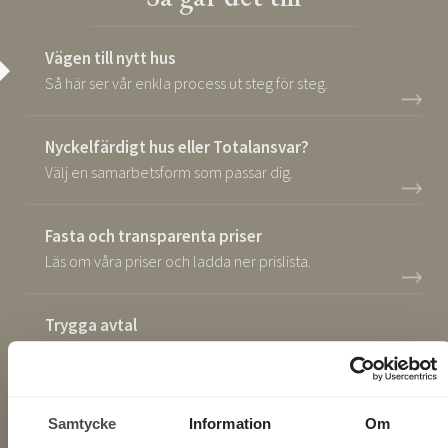
Vägen till nytt hus
Så här ser vår enkla process ut steg för steg.
Nyckelfärdigt hus eller Totalansvar?
Välj en samarbetsform som passar dig.
Fasta och transparenta priser
Läs om våra priser och ladda ner prislista.
Trygga avtal
Våra villkorade avtal gör processen trygg.
Flexibel betalningsplan
Samtycke
Information
Om
Betala ditt hus i samma takt som det tillverkas.