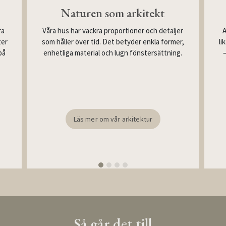
Naturen som arkitekt
Våra hus har vackra proportioner och detaljer
ra
A
som håller över tid. Det betyder enkla former,
ter
li
enhetliga material och lugn fönstersättning.
på
Läs mer om vår arkitektur
Så går det till