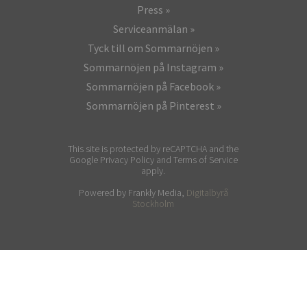
Press
Serviceanmälan
Tyck till om Sommarnöjen
Sommarnöjen på Instagram
Sommarnöjen på Facebook
Sommarnöjen på Pinterest
This site is protected by reCAPTCHA and the
Google Privacy Policy and Terms of Service
apply.
Powered by Frankly Media,
Digitalbyrå
Stockholm