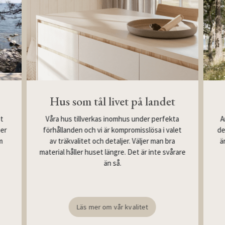
Hus som tål livet på landet
Våra hus tillverkas inomhus under perfekta
st
A
förhållanden och vi är kompromisslösa i valet
mer
de
av träkvalitet och detaljer. Väljer man bra
m
ä
material håller huset längre. Det är inte svårare
än så.
Läs mer om vår kvalitet