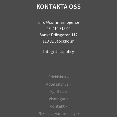
KONTAKTA OSS
info@sommarnojen.se
08-410 715 00
Sankt Eriksgatan 112
113 31 Stockholm
Integritetspolicy
Fritidshus
Attefallshus
Fjällhus
Visningar
Kontakt
PDF – Läs vår broschyr