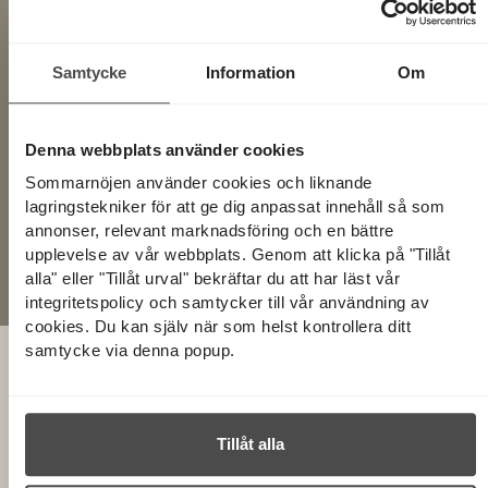
Trygga avtal
Samtycke
Information
Om
Våra villkorade avtal gör processen trygg.
Denna webbplats använder cookies
Flexibel betalningsplan
Betala ditt hus i samma takt som det tillverkas.
Sommarnöjen använder cookies och liknande
lagringstekniker för att ge dig anpassat innehåll så som
annonser, relevant marknadsföring och en bättre
Sommarnöjens ansvar
upplevelse av vår webbplats. Genom att klicka på "Tillåt
Ansvar för ditt hus i upp till 10 år.
alla" eller "Tillåt urval" bekräftar du att har läst vår
integritetspolicy och samtycker till vår användning av
cookies. Du kan själv när som helst kontrollera ditt
samtycke via denna popup.
ANMÄL DIG TILL VÅRT NYHETSBREV!
Tillåt alla
Få inspiration, nyheter och kommande husvisningar
direkt i inkorgen.