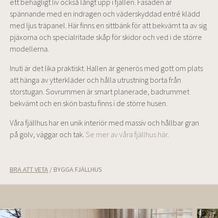
ett behagligt liv också långt upp i fjällen. Fasaden är
spännande med en indragen och väderskyddad entré klädd
med ljus träpanel. Här finns en sittbänk för att bekvämt ta av sig
pjäxorna och specialritade skåp för skidor och ved i de större
modellerna.
Inuti är det lika praktiskt. Hallen är generös med gott om plats
att hänga av ytterkläder och hålla utrustning borta från
storstugan. Sovrummen är smart planerade, badrummet
bekvämt och en skön bastu finns i de större husen.
Våra fjällhus har en unik interiör med massiv och hållbar gran
på golv, väggar och tak.
Se mer av våra fjällhus här.
BRA ATT VETA
/
BYGGA FJÄLLHUS