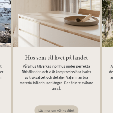
Hus som tål livet på landet
Våra hus tillverkas inomhus under perfekta
st
A
förhållanden och vi är kompromisslösa i valet
mer
de
av träkvalitet och detaljer. Väljer man bra
m
ä
material håller huset längre. Det är inte svårare
än så.
Läs mer om vår kvalitet