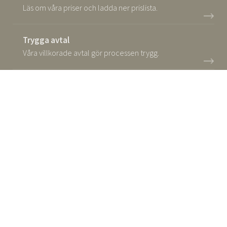
Läs om våra priser och ladda ner prislista.
Trygga avtal
Våra villkorade avtal gör processen trygg.
Flexibel betalningsplan
Betala ditt hus i samma takt som det tillverkas.
Sommarnöjens ansvar
Ansvar för ditt hus i upp till 10 år.
ANMÄL DIG TILL VÅRT NYHETSBREV!