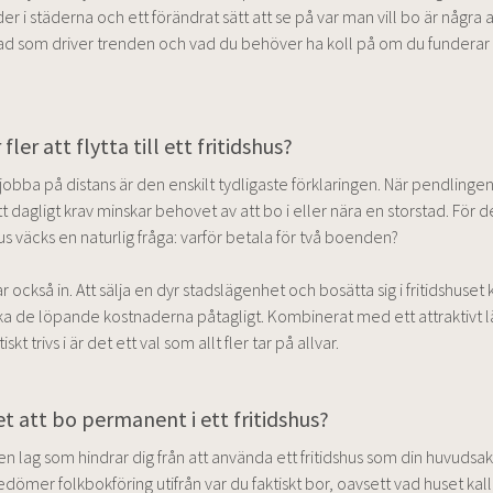
 i städerna och ett förändrat sätt att se på var man vill bo är några a
ad som driver trenden och vad du behöver ha koll på om du funderar 
 fler att flytta till ett fritidshus?
jobba på distans är den enskilt tydligaste förklaringen. När pendlingen 
tt dagligt krav minskar behovet av att bo i eller nära en storstad. För
hus väcks en naturlig fråga: varför betala för två boenden?
också in. Att sälja en dyr stadslägenhet och bosätta sig i fritidshuset 
ka de löpande kostnaderna påtagligt. Kombinerat med ett attraktivt 
kt trivs i är det ett val som allt fler tar på allvar.
tet att bo permanent i ett fritidshus?
gen lag som hindrar dig från att använda ett fritidshus som din huvudsa
ömer folkbokföring utifrån var du faktiskt bor, oavsett vad huset kalla