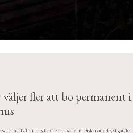
väljer fler att bo permanent i 
shus
 väljer att flytta ut till sitt
fritidshus
på heltid. Distansarbete, stigande