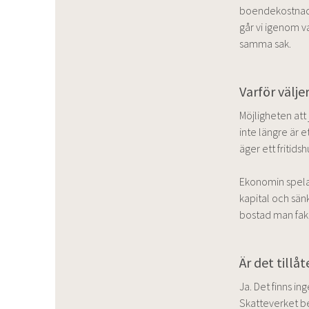
boendekostnader
går vi igenom v
samma sak.
Varför väljer
Möjligheten att 
inte längre är e
äger ett fritids
Ekonomin spelar 
kapital och sän
bostad man faktis
Är det tillå
Ja. Det finns in
Skatteverket bed