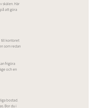
v skälen. Här
på att göra
till kontoret
 den som redan
kan frigöra
läge och en
kliga bostad.
s. Bor du i