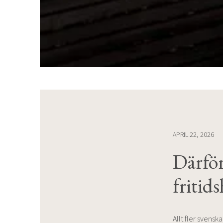
APRIL 22, 2026
Därför 
fritid
Allt fler svenskar