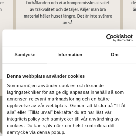
förhållanden och vi är kompromisslösa i valet
mer
de
av träkvalitet och detaljer. Väljer man bra
m
ä
material håller huset längre. Det är inte svårare
än så.
Läs mer om vår kvalitet
Samtycke
Information
Om
Denna webbplats använder cookies
Sommarnöjen använder cookies och liknande
lagringstekniker för att ge dig anpassat innehåll så som
annonser, relevant marknadsföring och en bättre
upplevelse av vår webbplats. Genom att klicka på "Tillåt
Så går det till
alla" eller "Tillåt urval" bekräftar du att har läst vår
integritetspolicy och samtycker till vår användning av
cookies. Du kan själv när som helst kontrollera ditt
Vägen till nytt hus
samtycke via denna popup.