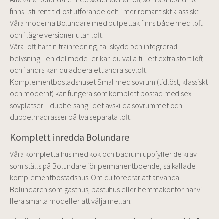
finns i stilrent tidlöst utförande och i mer romantiskt klassiskt.
Våra moderna Bolundare med pulpettak finns både med loft
och i lägre versioner utan loft.
Våra loft har fin träinredning, fallskydd och integrerad
belysning. I en del modeller kan du välja till ett extra stort loft
och i andra kan du addera ett andra sovloft.
Komplementbostadshuset Smal med sovrum (tidlöst, klassiskt
och modernt) kan fungera som komplett bostad med sex
sovplatser – dubbelsäng i det avskilda sovrummet och
dubbelmadrasser på två separata loft.
Komplett inredda Bolundare
Våra kompletta hus med kök och badrum uppfyller de krav
som ställs på Bolundare för permanentboende, så kallade
komplementbostadshus. Om du föredrar att använda
Bolundaren som gästhus, bastuhus eller hemmakontor har vi
flera smarta modeller att välja mellan.