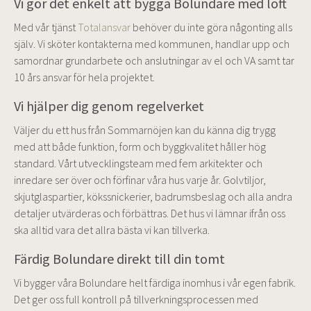
Vi gör det enkelt att bygga Bolundare med loft
Med vår tjänst
Totalansvar
behöver du inte göra någonting alls
själv. Vi sköter kontakterna med kommunen, handlar upp och
samordnar grundarbete och anslutningar av el och VA samt tar
10 års ansvar för hela projektet.
Vi hjälper dig genom regelverket
Väljer du ett hus från Sommarnöjen kan du känna dig trygg
med att både funktion, form och byggkvalitet håller hög
standard. Vårt utvecklingsteam med fem arkitekter och
inredare ser över och förfinar våra hus varje år. Golvtiljor,
skjutglaspartier, kökssnickerier, badrumsbeslag och alla andra
detaljer utvärderas och förbättras. Det hus vi lämnar ifrån oss
ska alltid vara det allra bästa vi kan tillverka.
Färdig Bolundare direkt till din tomt
Vi bygger våra Bolundare helt färdiga inomhus i vår egen fabrik.
Det ger oss full kontroll på tillverkningsprocessen med