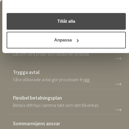
Så här ser vår enkla process ut steg för steg.
Nyckelfärdigt hus eller Totalansvar?
Tillåt alla
Välj en samarbetsform som passar dig.
Anpassa
Fasta och transparenta priser
Läs om våra priser och ladda ner prislista.
Trygga avtal
Våra villkorade avtal gör processen trygg.
Flexibel betalningsplan
Betala ditt hus i samma takt som det tillverkas.
Sommarnöjens ansvar