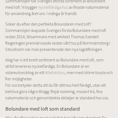
Sommarnöjen har Sveriges största sortiment av Bolundare
med loft. Vi bygger
nyckelfärdiga hus
av finaste naturmaterial
för användning året om. I många år framåt.
Söker du efter den perfekta Bolundaren med loft?
Sommarnöjen skapade Sveriges första Bolundare med loft
redan 2014, tillsammans med arkitekt Thomas Sandell.
Regeringen premiärvisade sedan vårt hus på Norrmalmstorg i
Stockholm när man presenterade den nya lagstiftningen.
Idag har vi ett brett sortiment av Bolundare med loft, som
alltid levereras nyckelfärdiga. En Bolundare är en
vidareutveckling av ett
Attefallshus
, men med större boyta och
fler möjligheter.
För oss betyder detta att du får ditt hus helt färdigt, utan att
behöva göra några tillägg. Rejäl isolering, massivt trä, fina
naturmaterial och genomtänkta detaljer är standard hos oss.
Bolundare med loft som standard
Alla våra Bolundare med sadeltak har loft som standard. De