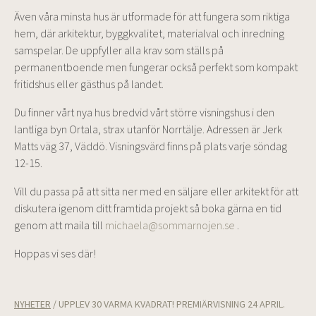
Även våra minsta hus är utformade för att fungera som riktiga
hem, där arkitektur, byggkvalitet, materialval och inredning
samspelar. De uppfyller alla krav som ställs på
permanentboende men fungerar också perfekt som kompakt
fritidshus eller gästhus på landet.
Du finner vårt nya hus bredvid vårt större visningshus i den
lantliga byn Ortala, strax utanför Norrtälje. Adressen är Jerk
Matts väg 37, Väddö. Visningsvärd finns på plats varje söndag
12-15.
Vill du passa på att sitta ner med en säljare eller arkitekt för att
diskutera igenom ditt framtida projekt så boka gärna en tid
genom att maila till
michaela@sommarnojen.se
.
Hoppas vi ses där!
NYHETER
/
UPPLEV 30 VARMA KVADRAT! PREMIÄRVISNING 24 APRIL.