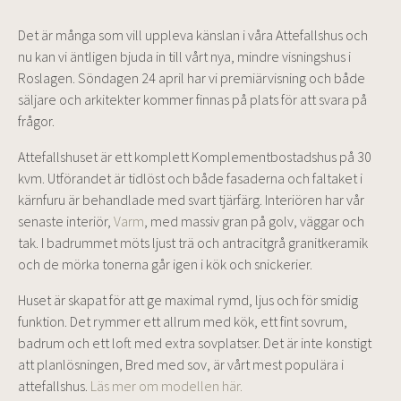
Det är många som vill uppleva känslan i våra Attefallshus och
nu kan vi äntligen bjuda in till vårt nya, mindre visningshus i
Roslagen. Söndagen 24 april har vi premiärvisning och både
säljare och arkitekter kommer finnas på plats för att svara på
frågor.
Attefallshuset är ett komplett Komplementbostadshus på 30
kvm. Utförandet är tidlöst och både fasaderna och faltaket i
kärnfuru är behandlade med svart tjärfärg. Interiören har vår
senaste interiör,
Varm
, med massiv gran på golv, väggar och
tak. I badrummet möts ljust trä och antracitgrå granitkeramik
och de mörka tonerna går igen i kök och snickerier.
Huset är skapat för att ge maximal rymd, ljus och för smidig
funktion. Det rymmer ett allrum med kök, ett fint sovrum,
badrum och ett loft med extra sovplatser. Det är inte konstigt
att planlösningen, Bred med sov, är vårt mest populära i
attefallshus.
Läs mer om modellen här.