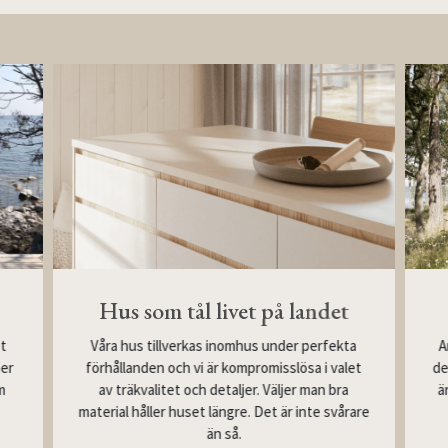
Hus som tål livet på landet
Våra hus tillverkas inomhus under perfekta
st
A
förhållanden och vi är kompromisslösa i valet
mer
de
av träkvalitet och detaljer. Väljer man bra
m
ä
material håller huset längre. Det är inte svårare
än så.